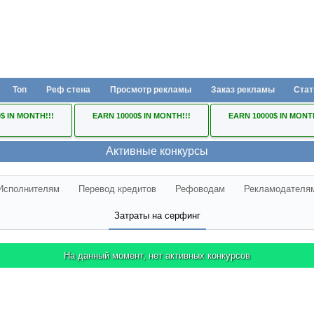
Топ
Реф стена
Просмотр рекламы
Заказ рекламы
Стат
$ IN MONTH!!!
EARN 10000$ IN MONTH!!!
EARN 10000$ IN MONT
Активные конкурсы
Исполнителям
Перевод кредитов
Рефоводам
Рекламодателя
Затраты на серфинг
На данный момент, нет активных конкурсов