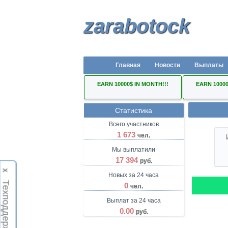
zarabotock
Главная
Новости
Выплаты
EARN 10000$ IN MONTH!!!
EARN 10000
Статистика
Всего участников
1 673
чел.
Мы выплатили
17 394
руб.
Х
Новых за 24 часа
Техподдержка
0
чел.
Выплат за 24 часа
0.00
руб.