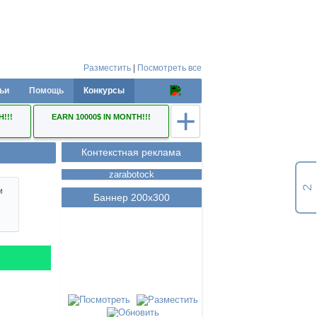
Разместить
|
Посмотреть все
ьи
Помощь
Конкурсы
+
H!!!
EARN 10000$ IN MONTH!!!
Контекстная реклама
zarabotock
2
м
Баннер 200х300