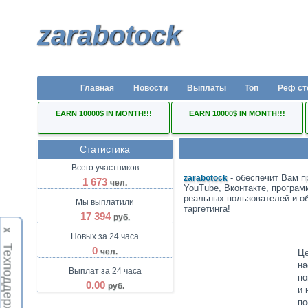
zarabotock
Главная
Новости
Выплаты
Топ
Реф ст
EARN 10000$ IN MONTH!!!
EARN 10000$ IN MONTH!!!
Статистика
Всего участников
- обеспечит Вам п
zarabotock
1 673
чел.
YouTube, Вконтакте, програм
реальных пользователей и о
Мы выплатили
таргетинга!
17 394
руб.
Х
Новых за 24 часа
Техподдержка
0
чел.
Це
на
Выплат за 24 часа
по
0.00
руб.
и 
по